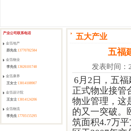
产业公司联系电话
五大产业
金箔地产
五福
茆先生
13770782584
金箔物业
发表时间：201
李先生
13626101748
金箔康养
6月2日，五
王女士
13814108907
正式物业接管
金箔设计院
物业管理，这
王女士
13814124206
金箔物流
的又一突破。
李先生
17705155295
筑面积4.7万